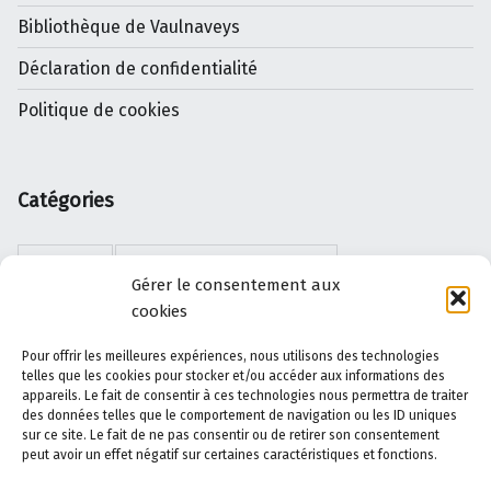
Bibliothèque de Vaulnaveys
Déclaration de confidentialité
Politique de cookies
Catégories
DIVERS
ERREURS D'AIGUILLAGE
Gérer le consentement aux
cookies
JEUX DE DAMES
LA DYSNASTIE DES DRAGONS
Pour offrir les meilleures expériences, nous utilisons des technologies
LES DISPARUS DES THERMES
LIVRES
telles que les cookies pour stocker et/ou accéder aux informations des
appareils. Le fait de consentir à ces technologies nous permettra de traiter
des données telles que le comportement de navigation ou les ID uniques
NOUVELLES
OISEAUX
PAYSAGES
sur ce site. Le fait de ne pas consentir ou de retirer son consentement
peut avoir un effet négatif sur certaines caractéristiques et fonctions.
PHOTOS
PRESS-BOOK
SCRIBOUILLEURS