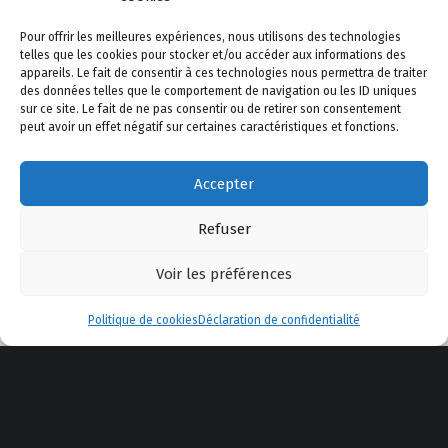
JEUX DE DAMES
LA DYSNASTIE DES DRAGONS
Pour offrir les meilleures expériences, nous utilisons des technologies
LES DISPARUS DES THERMES
LIVRES
telles que les cookies pour stocker et/ou accéder aux informations des
appareils. Le fait de consentir à ces technologies nous permettra de traiter
des données telles que le comportement de navigation ou les ID uniques
NOUVELLES
OISEAUX
PAYSAGES
sur ce site. Le fait de ne pas consentir ou de retirer son consentement
peut avoir un effet négatif sur certaines caractéristiques et fonctions.
PHOTOS
PRESS-BOOK
SCRIBOUILLEURS
Accepter
SCÉNARIOS
WORDPRESS
ÉCRITS
Refuser
Voir les préférences
Menu
Politique de cookies
Déclaration de confidentialité