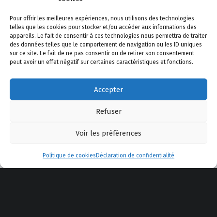
JEUX DE DAMES
LA DYSNASTIE DES DRAGONS
Pour offrir les meilleures expériences, nous utilisons des technologies
LES DISPARUS DES THERMES
LIVRES
telles que les cookies pour stocker et/ou accéder aux informations des
appareils. Le fait de consentir à ces technologies nous permettra de traiter
des données telles que le comportement de navigation ou les ID uniques
NOUVELLES
OISEAUX
PAYSAGES
sur ce site. Le fait de ne pas consentir ou de retirer son consentement
peut avoir un effet négatif sur certaines caractéristiques et fonctions.
PHOTOS
PRESS-BOOK
SCRIBOUILLEURS
Accepter
SCÉNARIOS
WORDPRESS
ÉCRITS
Refuser
Voir les préférences
Menu
Politique de cookies
Déclaration de confidentialité