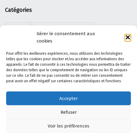
Catégories
DIVERS
ERREURS D'AIGUILLAGE
Gérer le consentement aux
cookies
JEUX DE DAMES
LA DYSNASTIE DES DRAGONS
Pour offrir les meilleures expériences, nous utilisons des technologies
LES DISPARUS DES THERMES
LIVRES
telles que les cookies pour stocker et/ou accéder aux informations des
appareils. Le fait de consentir à ces technologies nous permettra de traiter
des données telles que le comportement de navigation ou les ID uniques
NOUVELLES
OISEAUX
PAYSAGES
sur ce site. Le fait de ne pas consentir ou de retirer son consentement
peut avoir un effet négatif sur certaines caractéristiques et fonctions.
PHOTOS
PRESS-BOOK
SCRIBOUILLEURS
Accepter
SCÉNARIOS
WORDPRESS
ÉCRITS
Refuser
Voir les préférences