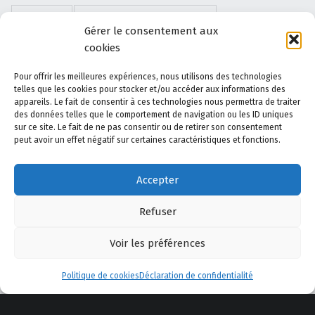
DIVERS
ERREURS D'AIGUILLAGE
Gérer le consentement aux
cookies
JEUX DE DAMES
LA DYSNASTIE DES DRAGONS
Pour offrir les meilleures expériences, nous utilisons des technologies
LES DISPARUS DES THERMES
LIVRES
telles que les cookies pour stocker et/ou accéder aux informations des
appareils. Le fait de consentir à ces technologies nous permettra de traiter
des données telles que le comportement de navigation ou les ID uniques
NOUVELLES
OISEAUX
PAYSAGES
sur ce site. Le fait de ne pas consentir ou de retirer son consentement
peut avoir un effet négatif sur certaines caractéristiques et fonctions.
PHOTOS
PRESS-BOOK
SCRIBOUILLEURS
Accepter
SCÉNARIOS
WORDPRESS
ÉCRITS
Refuser
Voir les préférences
Menu
Politique de cookies
Déclaration de confidentialité