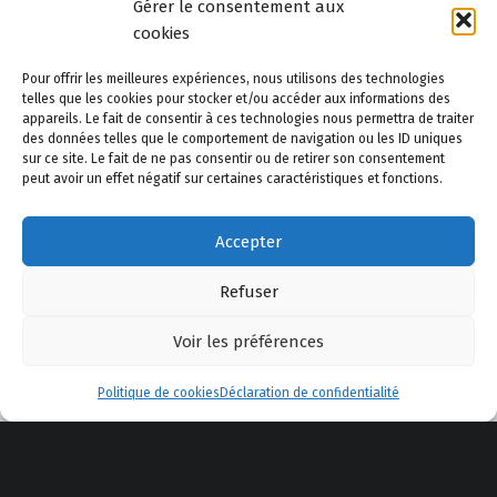
Gérer le consentement aux
cookies
JEUX DE DAMES
LA DYSNASTIE DES DRAGONS
Pour offrir les meilleures expériences, nous utilisons des technologies
LES DISPARUS DES THERMES
LIVRES
telles que les cookies pour stocker et/ou accéder aux informations des
appareils. Le fait de consentir à ces technologies nous permettra de traiter
des données telles que le comportement de navigation ou les ID uniques
NOUVELLES
OISEAUX
PAYSAGES
sur ce site. Le fait de ne pas consentir ou de retirer son consentement
peut avoir un effet négatif sur certaines caractéristiques et fonctions.
PHOTOS
PRESS-BOOK
SCRIBOUILLEURS
Accepter
SCÉNARIOS
WORDPRESS
ÉCRITS
Refuser
Voir les préférences
Menu
Politique de cookies
Déclaration de confidentialité