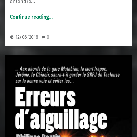
entendre…
“Rossignol”
Continue reading
…
12/06/2018
0